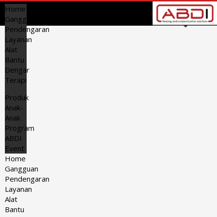
Home
Gangguan
Pendengaran
Layanan
Alat
Bantu
Dengar
Terapi
Produk
Anak-
Anak
Program
ABDI
Event
Home
Gangguan
Pendengaran
Layanan
Alat
Bantu