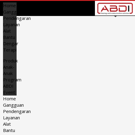
Home
Gangguan
Pendengaran
Layanan
Alat
Bantu
Dengar
Terapi
Produk
Anak-
Anak
Program
ABDI
Event
Home
Gangguan
Pendengaran
Layanan
Alat
Bantu