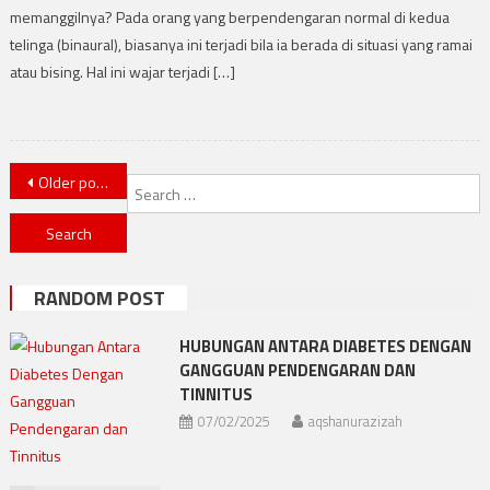
memanggilnya? Pada orang yang berpendengaran normal di kedua
telinga (binaural), biasanya ini terjadi bila ia berada di situasi yang ramai
atau bising. Hal ini wajar terjadi […]
Posts navigation
Older posts
S
f
RANDOM POST
HUBUNGAN ANTARA DIABETES DENGAN
GANGGUAN PENDENGARAN DAN
TINNITUS
07/02/2025
aqshanurazizah