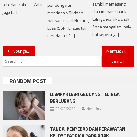
sambil memegangi
teh, dan cokelat. Zat ini
pendengaran
atau menarik-narik
juga […]
mendadak/Sudden
telinganya. Jika anak
Sensorineural Hearing
Anda mengalami hal-
Loss (SSNHL) atau tuli
hal seperti […]
mendadak. […]
Post navigation
Hubungan Antara Penyakit Meniere Dan Tinnitus
Manfaat Alat Bantu Dengar untuk Kesehatan Kognitif
Search for:
RANDOM POST
DAMPAK DARI GENDANG TELINGA
BERLUBANG
23/02/2024
Niya Rusiana
TANDA, PENYEBAB DAN PERAWATAN
KELOSTEATOMA PADA ANAK