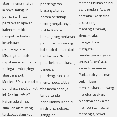
memang bukanlah hal
atau minuman kafein
pendengaran
yang mudah. Apalagi
lainnya, mungkin
biasanya terjadi
saat anak Anda tiba-
pernah terlintas
secara bertahap
tiba sering
pertanyaan apakah
seiring berjalannya
menangis/rewel,
kafein memiliki
waktu. Karena
demam, atau
dampak terhadap
berlangsung perlahan,
mengeluhkan
kesehatan
penurunan ini sering
mengenai
pendengaran?
kali tidak disadari dari
pendengarannya yang
Misalnya, apakah
hari ke hari. Namun,
terasa “aneh” atau
dapat memicu tinnitus
pada beberapa kasus,
seperti tersumbat.
(telinga berdenging)
gangguan
Pada anak yang masih
atau penyakit
pendengaran bisa
belum bisa
Meniere? Yuk, cari tahu
muncul secara tiba-
menjelaskan apa yang
penjelasannya berikut
tiba tanpa adanya
mereka rasakan,
ini. Apa itu kafein?
tanda-tanda
biasanya anak akan
Kafein adalah zat
sebelumnya. Kondisi
memberikan reaksi
stimulan alami yang
ini dikenal sebagai
menangis, rewel
terdapat dalam kopi,
gangguan