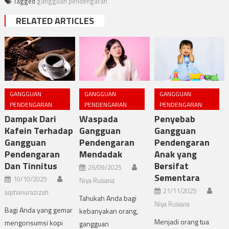
Tagged
gangguan pendengaran
RELATED ARTICLES
GANGGUAN
GANGGUAN
GANGGUAN
PENDENGARAN
PENDENGARAN
PENDENGARAN
Dampak Dari
Waspada
Penyebab
Kafein Terhadap
Gangguan
Gangguan
Gangguan
Pendengaran
Pendengaran
Pendengaran
Mendadak
Anak yang
Dan Tinnitus
Bersifat
26/09/2025
Sementara
10/10/2025
Niya Rusiana
21/11/2025
aqshanurazizah
Tahukah Anda bagi
Niya Rusiana
Bagi Anda yang gemar
kebanyakan orang,
Menjadi orang tua
mengonsumsi kopi
gangguan