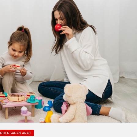
ENDENGARAN ANAK