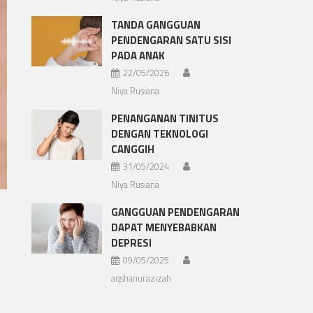
TANDA GANGGUAN
PENDENGARAN SATU SISI
PADA ANAK
22/05/2026
Niya Rusiana
PENANGANAN TINITUS
DENGAN TEKNOLOGI
CANGGIH
31/05/2024
Niya Rusiana
GANGGUAN PENDENGARAN
DAPAT MENYEBABKAN
DEPRESI
09/05/2025
aqshanurazizah