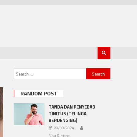
Search for:
RANDOM POST
TANDA DAN PENYEBAB
TINITUS (TELINGA
BERDENGING)
29/03/2024
Niya Rusiana