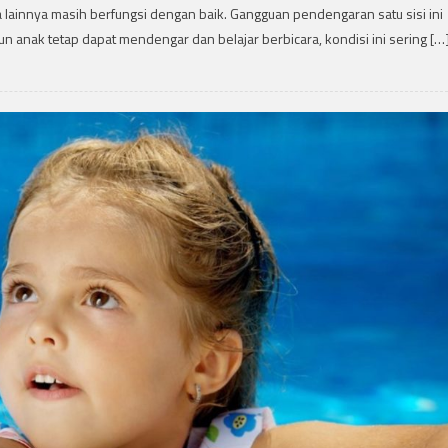
 lainnya masih berfungsi dengan baik. Gangguan pendengaran satu sisi ini
pun anak tetap dapat mendengar dan belajar berbicara, kondisi ini sering […