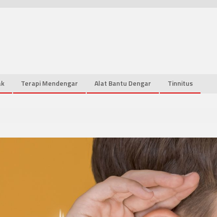
ak
Terapi Mendengar
Alat Bantu Dengar
Tinnitus