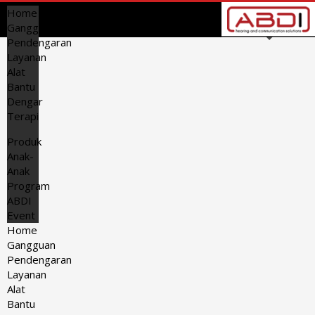
Home
Gangguan
Pendengaran
Layanan
Alat
Bantu
Dengar
Terapi
Produk
Anak-
Anak
Program
ABDI
Event
Home
Gangguan
Pendengaran
Layanan
Alat
Bantu