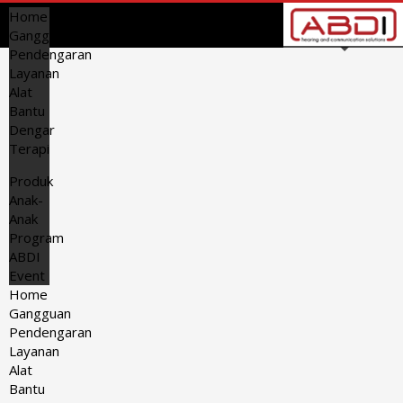
Home
Gangguan
Pendengaran
Layanan
Alat
Bantu
Dengar
Terapi
Produk
Anak-
Anak
Program
ABDI
Event
Home
Gangguan
Pendengaran
Layanan
Alat
Bantu