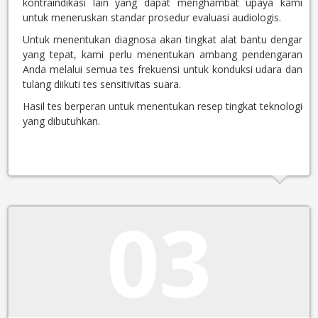
kontraindikasi lain yang dapat menghambat upaya kami
untuk meneruskan standar prosedur evaluasi audiologis.
Untuk menentukan diagnosa akan tingkat alat bantu dengar
yang tepat, kami perlu menentukan ambang pendengaran
Anda melalui semua tes frekuensi untuk konduksi udara dan
tulang diikuti tes sensitivitas suara.
Hasil tes berperan untuk menentukan resep tingkat teknologi
yang dibutuhkan.
03