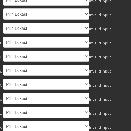
Invalid Input
Invalid Input
Invalid Input
Invalid Input
Invalid Input
Invalid Input
Invalid Input
Invalid Input
Invalid Input
Invalid Input