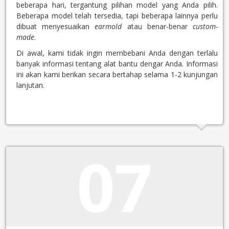
beberapa hari, tergantung pilihan model yang Anda pilih.
Beberapa model telah tersedia, tapi beberapa lainnya perlu
dibuat menyesuaikan
earmold
atau benar-benar
custom-
made
.
Di awal, kami tidak ingin membebani Anda dengan terlalu
banyak informasi tentang alat bantu dengar Anda. Informasi
ini akan kami berikan secara bertahap selama 1-2 kunjungan
lanjutan.
07