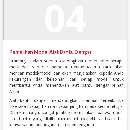
04
Pemelihan Model Alat Bantu Dengar
Umumnya dalam semua teknologi kami memiliki beberapa
merk dan 6 model berbeda. Bersama-sama kami akan
mencari model-model dan akan menjelaskan kepada Anda
kekurangan dan kelebihan dari setiap model untuk
membantu Anda menentukan alat bantu dengar pilihan
Anda.
Alat bantu dengar mendatangkan manfaat terbaik jika
dikenakan setiap hari dan sepanjang hari pada kedua telinga.
Oleh karenanya, sangat penting memastikan bahwa model
alat bantu yang dipilih memenuhi ekspektasi dalam hal
kenyamanan, penanganan, dan pendengaran.