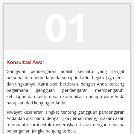
01
Konsultasi Awal
Gangguan pendengaran adalah sesuatu yang sangat
personal dan berbeda pada setiap individu, begitu juga jenis
dan tingkatnya. Kami akan berdiskusi dengan Anda, tentang
bagaimana gangguan pendengaran mempengaruhi
kehidupan dan kemampuan komunikasi dan apa yang Anda
harapkan dari kunjungan Anda.
Riwayat kesehatan singkat tentang gangguan pendengaran
Anda dan alat bantu dengar (jika pernah menggunakan) akan
membantu kami untuk meneruskan diskusi dengan rencana
penanganan jangka panjang terbaik.