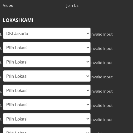
Video
Join Us
LOKASI KAMI
Invalid Input
Invalid Input
Invalid Input
Invalid Input
Invalid Input
Invalid Input
Invalid Input