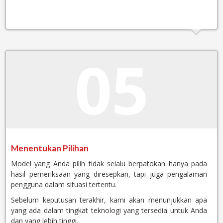
05
Menentukan Pilihan
Model yang Anda pilih tidak selalu berpatokan hanya pada
hasil pemeriksaan yang diresepkan, tapi juga pengalaman
pengguna dalam situasi tertentu.
Sebelum keputusan terakhir, kami akan menunjukkan apa
yang ada dalam tingkat teknologi yang tersedia untuk Anda
dan yang lebih tinggi.