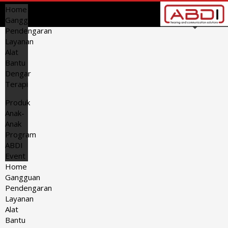
Home
Gangguan
Pendengaran
Layanan
Alat
Bantu
Dengar
Terapi
Produk
Anak-
Anak
Program
ABDI
Event
Home
Gangguan
Pendengaran
Layanan
Alat
Bantu