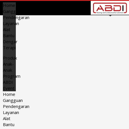
Home
Gangguan
Pendengaran
Layanan
Alat
Bantu
Dengar
Terapi
Produk
Anak-
Anak
Program
ABDI
Event
Home
Gangguan
Pendengaran
Layanan
Alat
Bantu