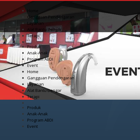
Home
Gangguan Pendengaran
Layanan
Alat Bantu Dengar
Terapi
Produk
Anak-Anak
Program ABDI
Event
Home
Gangguan Pendengaran
Layanan
Alat Bantu Dengar
Terapi
Produk
Anak-Anak
Program ABDI
Event