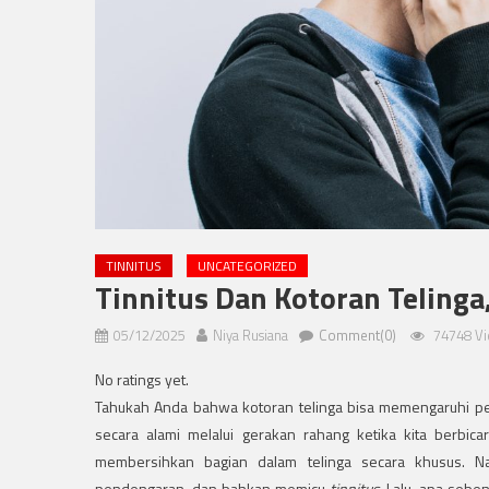
TINNITUS
UNCATEGORIZED
Tinnitus Dan Kotoran Telinga
05/12/2025
Niya Rusiana
Comment(0)
74748 Vi
No ratings yet.
Tahukah Anda bahwa kotoran telinga bisa memengaruhi 
secara alami melalui gerakan rahang ketika kita berbic
membersihkan bagian dalam telinga secara khusus. Na
pendengaran dan bahkan memicu
tinnitus
. Lalu, apa seb