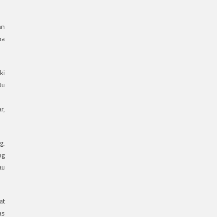
an
pa
ki
tu
r,
g,
ng
au
at
as