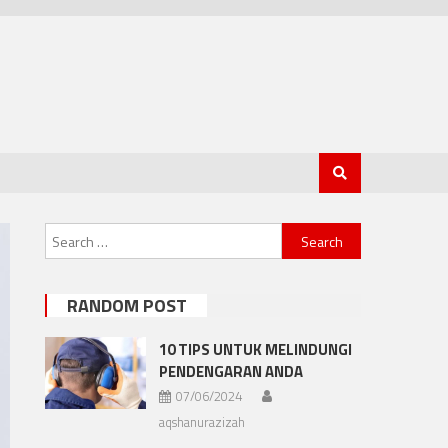
Search for:
RANDOM POST
10 TIPS UNTUK MELINDUNGI
PENDENGARAN ANDA
07/06/2024
aqshanurazizah