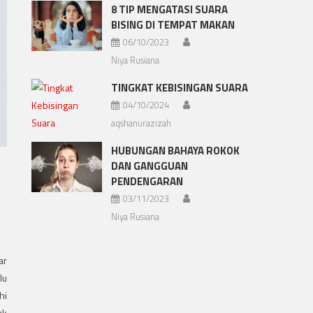
8 TIP MENGATASI SUARA
BISING DI TEMPAT MAKAN
06/10/2023
Niya Rusiana
TINGKAT KEBISINGAN SUARA
04/10/2024
aqshanurazizah
HUBUNGAN BAHAYA ROKOK
DAN GANGGUAN
PENDENGARAN
03/11/2023
Niya Rusiana
ar
lu
hi
ak