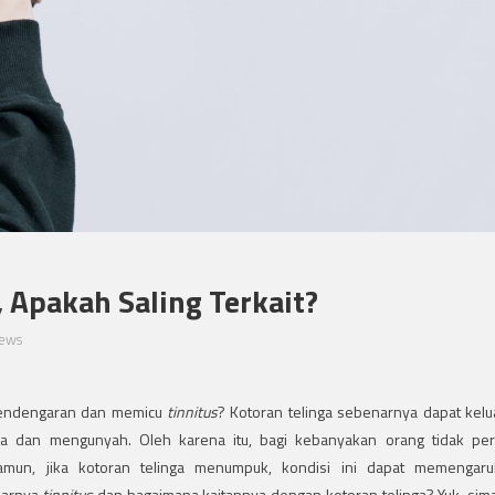
, Apakah Saling Terkait?
ews
pendengaran dan memicu
tinnitus
? Kotoran telinga sebenarnya dapat kelu
ara dan mengunyah. Oleh karena itu, bagi kebanyakan orang tidak per
mun, jika kotoran telinga menumpuk, kondisi ini dapat memengaru
enarnya
tinnitus
dan bagaimana kaitannya dengan kotoran telinga? Yuk, sim