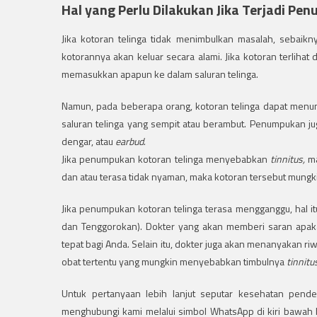
Hal yang Perlu Dilakukan Jika Terjadi Pe
Jika kotoran telinga tidak menimbulkan masalah, sebaikn
kotorannya akan keluar secara alami. Jika kotoran terlihat
memasukkan apapun ke dalam saluran telinga.
Namun, pada beberapa orang, kotoran telinga dapat menumpuk
saluran telinga yang sempit atau berambut. Penumpukan jug
dengar, atau
earbud
.
Jika penumpukan kotoran telinga menyebabkan
tinnitus,
ma
dan atau terasa tidak nyaman, maka kotoran tersebut mungki
Jika penumpukan kotoran telinga terasa mengganggu, hal it
dan Tenggorokan). Dokter yang akan memberi saran apaka
tepat bagi Anda. Selain itu, dokter juga akan menanyakan 
obat tertentu yang mungkin menyebabkan timbulnya
tinnitu
Untuk pertanyaan lebih lanjut seputar kesehatan pend
menghubungi kami melalui simbol WhatsApp di kiri bawah