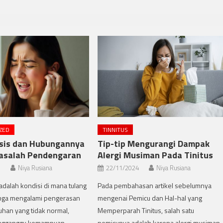
ZED
TINNITUS
sis dan Hubungannya
Tip-tip Mengurangi Dampak
asalah Pendengaran
Alergi Musiman Pada Tinitus
5
Niya Rusiana
22/11/2024
Niya Rusiana
adalah kondisi di mana tulang
Pada pembahasan artikel sebelumnya
linga mengalami pengerasan
mengenai Pemicu dan Hal-hal yang
han yang tidak normal,
Memperparah Tinitus, salah satu
ngganggu kemampuan
pemicunya adalah karena alergi musiman.