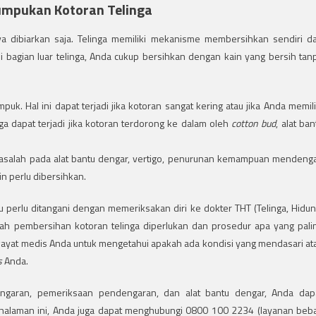
numpukan Kotoran Telinga
ya dibiarkan saja. Telinga memiliki mekanisme membersihkan sendiri d
 di bagian luar telinga, Anda cukup bersihkan dengan kain yang bersih tan
. Hal ini dapat terjadi jika kotoran sangat kering atau jika Anda memili
a dapat terjadi jika kotoran terdorong ke dalam oleh
cotton bud
, alat ban
salah pada alat bantu dengar, vertigo, penurunan kemampuan mendenga
n perlu dibersihkan.
u perlu ditangani dengan memeriksakan diri ke dokter THT (Telinga, Hidun
h pembersihan kotoran telinga diperlukan dan prosedur apa yang pali
riwayat medis Anda untuk mengetahui apakah ada kondisi yang mendasari at
s
Anda.
engaran, pemeriksaan pendengaran, dan alat bantu dengar, Anda dap
 halaman ini, Anda juga dapat menghubungi 0800 100 2234 (layanan beb