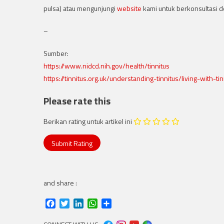
pulsa) atau mengunjungi
website
kami untuk berkonsultasi 
–
Sumber:
https://www.nidcd.nih.gov/health/tinnitus
https://tinnitus.org.uk/understanding-tinnitus/living-with-t
Please rate this
Berikan rating untuk artikel ini
and share :
Facebook
Twitter
LinkedIn
WhatsApp
Share