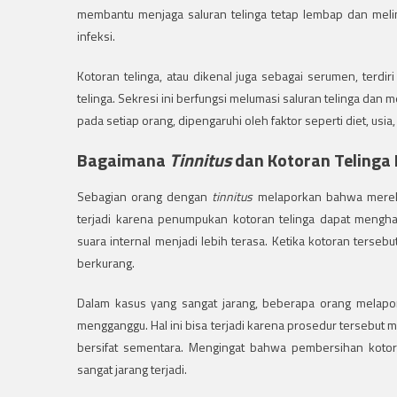
membantu menjaga saluran telinga tetap lembap dan meli
infeksi.
Kotoran telinga, atau dikenal juga sebagai serumen, terdiri 
telinga. Sekresi ini berfungsi melumasi saluran telinga dan
pada setiap orang, dipengaruhi oleh faktor seperti diet, usia,
Bagaimana
Tinnitus
dan Kotoran Telinga 
Sebagian orang dengan
tinnitus
melaporkan bahwa mereka
terjadi karena penumpukan kotoran telinga dapat mengha
suara internal menjadi lebih terasa. Ketika kotoran terse
berkurang.
Dalam kasus yang sangat jarang, beberapa orang melap
mengganggu. Hal ini bisa terjadi karena prosedur tersebut 
bersifat sementara. Mengingat bahwa pembersihan kotora
sangat jarang terjadi.