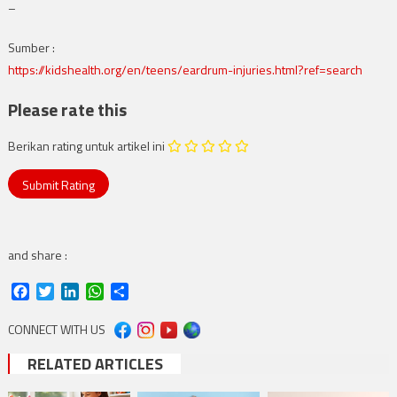
–
Sumber :
https://kidshealth.org/en/teens/eardrum-injuries.html?ref=search
Please rate this
Berikan rating untuk artikel ini
and share :
Facebook
Twitter
LinkedIn
WhatsApp
Share
CONNECT WITH US
RELATED ARTICLES