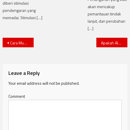
diberi stimulasi
akan mencakup
pendengaran yang
pemantauan tindak
memadai. Stimulasi […]
lanjut, dan perubahan
[…]
Post navigation
Cara Mudah Beradaptasi dengan Alat Bantu Dengar Baru
Apakah Alat Bantu Dengar Dapat Mengatasi Tinitus?
Leave a Reply
Your email address will not be published.
Comment