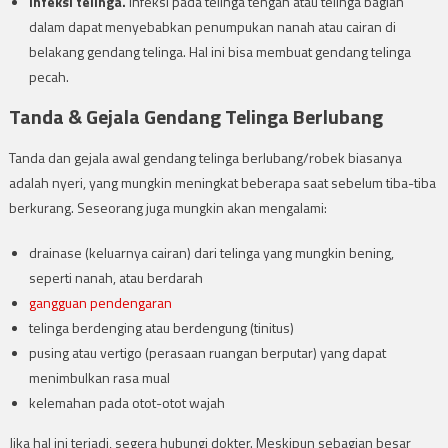
Infeksi telinga
.
Infeksi pada telinga tengah atau telinga bagian
dalam dapat menyebabkan penumpukan nanah atau cairan di
belakang gendang telinga. Hal ini bisa membuat gendang telinga
pecah.
Tanda & Gejala Gendang Telinga Berlubang
Tanda dan gejala awal gendang telinga berlubang/robek biasanya
adalah nyeri, yang mungkin meningkat beberapa saat sebelum tiba-tiba
berkurang. Seseorang juga mungkin akan mengalami:
drainase (keluarnya cairan) dari telinga yang mungkin bening,
seperti nanah, atau berdarah
gangguan pendengaran
telinga berdenging atau berdengung (tinitus)
pusing atau vertigo (perasaan ruangan berputar) yang dapat
menimbulkan rasa mual
kelemahan pada otot-otot wajah
Jika hal ini terjadi, segera hubungi dokter. Meskipun sebagian besar