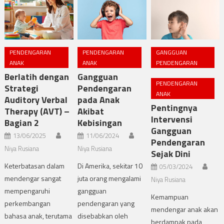
PENDENGARAN
PENDENGARAN
GANGGUAN
ANAK
ANAK
PENDENGARAN
Berlatih dengan
Gangguan
PENDENGARAN
Strategi
Pendengaran
ANAK
Auditory Verbal
pada Anak
Pentingnya
Therapy (AVT) –
Akibat
Intervensi
Bagian 2
Kebisingan
Gangguan
13/06/2025
11/06/2024
Pendengaran
Niya Rusiana
Niya Rusiana
Sejak Dini
Keterbatasan dalam
Di Amerika, sekitar 10
05/03/2024
mendengar sangat
juta orang mengalami
Niya Rusiana
mempengaruhi
gangguan
Kemampuan
perkembangan
pendengaran yang
mendengar anak akan
bahasa anak, terutama
disebabkan oleh
berdampak pada