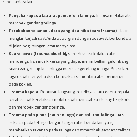
robek antara lain:
Penyeka kapas atau alat pembersih lainnya.
Ini bisa melukai atau
merobek gendang telinga.
Perubahan tekanan
udara
yang tiba-tiba (barotrauma).
Hal ini
mungkin terjadi saat Anda bepergian dengan pesawat, berkendara
di jalan pegunungan, atau menyelam.
Suara keras (trauma akustik),
seperti suara ledakan atau
mendengarkan musik keras yang dapat menimbulkan gelombang
suara yang cukup kuat hingga merusak gendang telinga. Suara keras
juga dapat menyebabkan kerusakan sementara atau permanen
pada koklea.
Trauma kepala.
Benturan langsung ke telinga atau cedera kepala
parah akibat kecelakaan mobil dapat mematahkan tulang tengkorak
dan merobek gendang telinga.
Trauma pada pinna (daun telinga) dan saluran telinga luar.
Pukulan pada telinga dengan tangan atau benda lain yang
memberikan tekanan pada telinga dapat merobek gendang telinga.