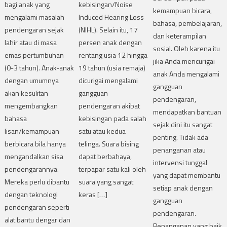
bagi anak yang
kebisingan/Noise
kemampuan bicara,
mengalami masalah
Induced Hearing Loss
bahasa, pembelajaran,
pendengaran sejak
(NIHL). Selain itu, 17
dan keterampilan
lahir atau di masa
persen anak dengan
sosial. Oleh karena itu
emas pertumbuhan
rentang usia 12 hingga
jika Anda mencurigai
(0-3 tahun). Anak-anak
19 tahun (usia remaja)
anak Anda mengalami
dengan umumnya
dicurigai mengalami
gangguan
akan kesulitan
gangguan
pendengaran,
mengembangkan
pendengaran akibat
mendapatkan bantuan
bahasa
kebisingan pada salah
sejak dini itu sangat
lisan/kemampuan
satu atau kedua
penting. Tidak ada
berbicara bila hanya
telinga. Suara bising
penanganan atau
mengandalkan sisa
dapat berbahaya,
intervensi tunggal
pendengarannya.
terpapar satu kali oleh
yang dapat membantu
Mereka perlu dibantu
suara yang sangat
setiap anak dengan
dengan teknologi
keras […]
gangguan
pendengaran seperti
pendengaran.
alat bantu dengar dan
Penanganan yang baik